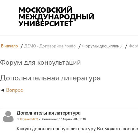
МОСКОВСКИЙ
МЕЖДУНАРОДНЫЙ
УНИВЕРСИТЕТ
ЭС
/
/
/
В начало
ДЕМО - Договорное право
Форумы дисциплины
Фору
ММ
Форум для консультаций
Дополнительная литература
Вопрос
Дополнительная литература
от
Студент МУМ
- Понедельник, 17 Апрель 2017, 16:16
Какую дополнительную литературу Вы можете посове